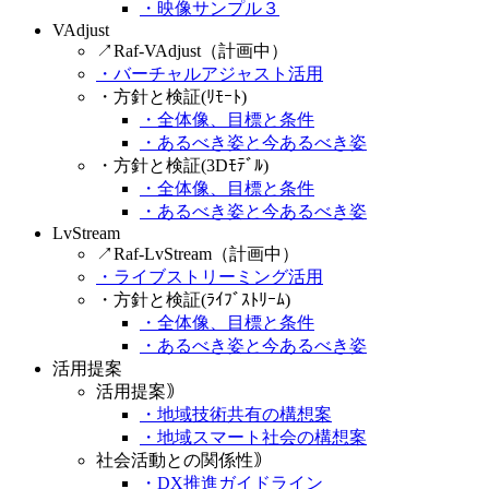
・映像サンプル３
VAdjust
↗Raf-VAdjust（計画中）
・バーチャルアジャスト活用
・方針と検証(ﾘﾓｰﾄ)
・全体像、目標と条件
・あるべき姿と今あるべき姿
・方針と検証(3Dﾓﾃﾞﾙ)
・全体像、目標と条件
・あるべき姿と今あるべき姿
LvStream
↗Raf-LvStream（計画中）
・ライブストリーミング活用
・方針と検証(ﾗｲﾌﾞｽﾄﾘｰﾑ)
・全体像、目標と条件
・あるべき姿と今あるべき姿
活用提案
活用提案｠
・地域技術共有の構想案
・地域スマート社会の構想案
社会活動との関係性｠
・DX推進ガイドライン