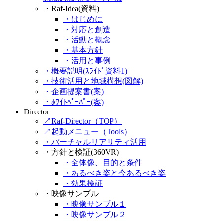
・Raf-Idea(資料)
・はじめに
・対応と創造
・活動と概念
・基本方針
・活用と事例
・概要説明(ｽﾗｲﾄﾞ資料1)
・技術活用と地域構想(図解)
・企画提案書(案)
・ﾎﾜｲﾄﾍﾟｰﾊﾟｰ(案)
Director
↗Raf-Director（TOP）
↗起動メニュー（Tools）
・バーチャルリアリティ活用
・方針と検証(360VR)
・全体像、目的と条件
・あるべき姿と今あるべき姿
・効果検証
・映像サンプル
・映像サンプル１
・映像サンプル２