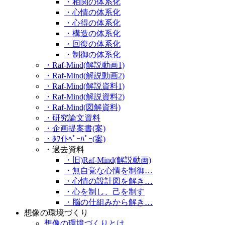
・相関の体系化
・心情の体系化
・心得の体系化
・構造の体系化
・回復の体系化
・制御の体系化
・Raf-Mind(解説動画1)
・Raf-Mind(解説動画2)
・Raf-Mind(解説資料1)
・Raf-Mind(解説資料2)
・Raf-Mind(図解資料)
・研究論文資料
・企画提案書(案)
・ﾎﾜｲﾄﾍﾟｰﾊﾟｰ(案)
・過去資料
・旧)Raf-Mind(解説動画)
・無自覚な心情を制御…
・心情の設計図を解き…
・心を制し、己を制す
・脳の仕組みから解き…
想像の環境づくり
想像の環境づくりとは