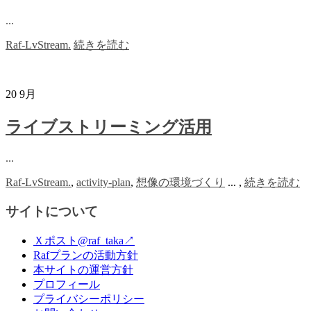
...
Raf-LvStream.
続きを読む
20
9月
ライブストリーミング活用
...
Raf-LvStream.
,
activity-plan
,
想像の環境づくり
...
,
続きを読む
サイトについて
Ｘポスト@raf_taka↗
Rafプランの活動方針
本サイトの運営方針
プロフィール
プライバシーポリシー