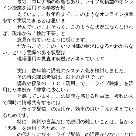
最近、コロナ禍の影響もあり、ライブ配信型のオンラ
イン授業を活用する学校が増
えています。数年前まで、このようなオンライン授業
をすぐ実現できるとは思いま
せんでした。おそらく、このような状況にならなけれ
ば、現場から「検討不要」と
意見が出ていたように感じます。
だからこそ、この「いつ同様の状況になるかわからな
い」という意識のある状態は、
現場運用を見直す契機だと考えています。
実は、数年前に講義のシステム化を検討しました。
その時の課題考察は、以下の通りでした。
講義や授業の「ＩＣＴ活用」で、「ライブ映像」を活
用した事例が「非常に少ない」
と感じています。この疑問を感じる理由は、複数の人
で同時に情報共有するには、
「ライブ配信」の活用が、効率の良い手段と考えてい
るためです。
特に、資料や言葉だけで説明の難しいことは、昔から
「黒板」を活用するため、そ
の代わりになる「ライブ配信」の活用が少ないことに