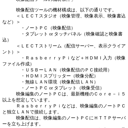
映像配信ツールの機材構成は、以下の通りです。
＜ＬＥＣＴスタジオ（映像管理、映像表示、映像書込
など）＞
・ノートＰＣ（映像配信）
・タブレット or タッチパネル（映像確認と映像書
込）
＜ＬＥＣＴストリーム（配信サーバー、表示クライア
ント）＞
・ＲａｓｂｅｒｒｙＰｉなど＋ＨＤＭＩ入力（映像
ファイル作成）
・ＵＳＢーＬＡＮ（映像配信のＰＣ接続用）
・ＨＤＭＩスプリッター（映像分配）
・無線ＬＡＮ環境（映像配信ＬＡＮ）
・ノートＰＣ or タブレット（映像受信）
映像編集のノートＰＣは、最新機種のＣｏｒｅ－ｉ５
以上を想定しています。
ＲａｓｂｅｒｒｙＰｉなどは、映像編集のノートＰＣ
と独立ＬＡＮで接続します。
映像配信は、映像編集のノートＰＣにＨＴＴＰサーバ
ーを立ち上げます。