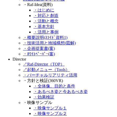
・Raf-Idea(資料)
・はじめに
・対応と創造
・活動と概念
・基本方針
・活用と事例
・概要説明(ｽﾗｲﾄﾞ資料1)
・技術活用と地域構想(図解)
・企画提案書(案)
・ﾎﾜｲﾄﾍﾟｰﾊﾟｰ(案)
Director
↗Raf-Director（TOP）
↗起動メニュー（Tools）
・バーチャルリアリティ活用
・方針と検証(360VR)
・全体像、目的と条件
・あるべき姿と今あるべき姿
・効果検証
・映像サンプル
・映像サンプル１
・映像サンプル２