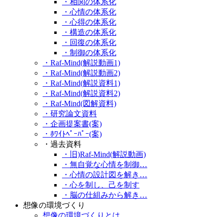
・相関の体系化
・心情の体系化
・心得の体系化
・構造の体系化
・回復の体系化
・制御の体系化
・Raf-Mind(解説動画1)
・Raf-Mind(解説動画2)
・Raf-Mind(解説資料1)
・Raf-Mind(解説資料2)
・Raf-Mind(図解資料)
・研究論文資料
・企画提案書(案)
・ﾎﾜｲﾄﾍﾟｰﾊﾟｰ(案)
・過去資料
・旧)Raf-Mind(解説動画)
・無自覚な心情を制御…
・心情の設計図を解き…
・心を制し、己を制す
・脳の仕組みから解き…
想像の環境づくり
想像の環境づくりとは