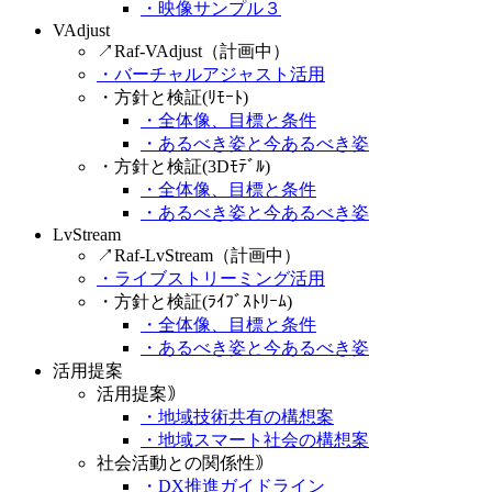
・映像サンプル３
VAdjust
↗Raf-VAdjust（計画中）
・バーチャルアジャスト活用
・方針と検証(ﾘﾓｰﾄ)
・全体像、目標と条件
・あるべき姿と今あるべき姿
・方針と検証(3Dﾓﾃﾞﾙ)
・全体像、目標と条件
・あるべき姿と今あるべき姿
LvStream
↗Raf-LvStream（計画中）
・ライブストリーミング活用
・方針と検証(ﾗｲﾌﾞｽﾄﾘｰﾑ)
・全体像、目標と条件
・あるべき姿と今あるべき姿
活用提案
活用提案｠
・地域技術共有の構想案
・地域スマート社会の構想案
社会活動との関係性｠
・DX推進ガイドライン