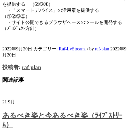
を提供する （②③④）
・「スマートデバイス」の活用案を提供する
（①②③⑤）
・サイト公開できるブラウザベースのツールを開発する
（ﾌﾟﾛｼﾞｪｸﾄ方針）
2022年9月20日
カテゴリー:
Raf-LvStream.
/
by
raf-plan
2022年9
月20日
投稿者:
raf-plan
関連記事
21
9月
あるべき姿と今あるべき姿（ﾗｲﾌﾞｽﾄﾘｰ
ﾑ）