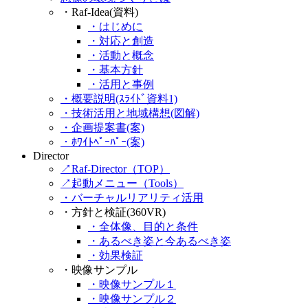
・Raf-Idea(資料)
・はじめに
・対応と創造
・活動と概念
・基本方針
・活用と事例
・概要説明(ｽﾗｲﾄﾞ資料1)
・技術活用と地域構想(図解)
・企画提案書(案)
・ﾎﾜｲﾄﾍﾟｰﾊﾟｰ(案)
Director
↗Raf-Director（TOP）
↗起動メニュー（Tools）
・バーチャルリアリティ活用
・方針と検証(360VR)
・全体像、目的と条件
・あるべき姿と今あるべき姿
・効果検証
・映像サンプル
・映像サンプル１
・映像サンプル２