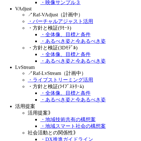
・映像サンプル３
VAdjust
↗Raf-VAdjust（計画中）
・バーチャルアジャスト活用
・方針と検証(ﾘﾓｰﾄ)
・全体像、目標と条件
・あるべき姿と今あるべき姿
・方針と検証(3Dﾓﾃﾞﾙ)
・全体像、目標と条件
・あるべき姿と今あるべき姿
LvStream
↗Raf-LvStream（計画中）
・ライブストリーミング活用
・方針と検証(ﾗｲﾌﾞｽﾄﾘｰﾑ)
・全体像、目標と条件
・あるべき姿と今あるべき姿
活用提案
活用提案｠
・地域技術共有の構想案
・地域スマート社会の構想案
社会活動との関係性｠
・DX推進ガイドライン