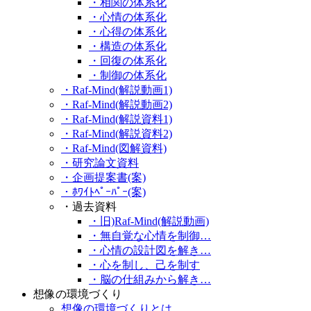
・相関の体系化
・心情の体系化
・心得の体系化
・構造の体系化
・回復の体系化
・制御の体系化
・Raf-Mind(解説動画1)
・Raf-Mind(解説動画2)
・Raf-Mind(解説資料1)
・Raf-Mind(解説資料2)
・Raf-Mind(図解資料)
・研究論文資料
・企画提案書(案)
・ﾎﾜｲﾄﾍﾟｰﾊﾟｰ(案)
・過去資料
・旧)Raf-Mind(解説動画)
・無自覚な心情を制御…
・心情の設計図を解き…
・心を制し、己を制す
・脳の仕組みから解き…
想像の環境づくり
想像の環境づくりとは