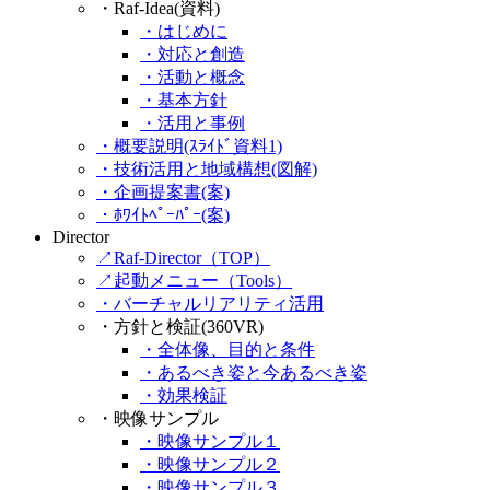
・Raf-Idea(資料)
・はじめに
・対応と創造
・活動と概念
・基本方針
・活用と事例
・概要説明(ｽﾗｲﾄﾞ資料1)
・技術活用と地域構想(図解)
・企画提案書(案)
・ﾎﾜｲﾄﾍﾟｰﾊﾟｰ(案)
Director
↗Raf-Director（TOP）
↗起動メニュー（Tools）
・バーチャルリアリティ活用
・方針と検証(360VR)
・全体像、目的と条件
・あるべき姿と今あるべき姿
・効果検証
・映像サンプル
・映像サンプル１
・映像サンプル２
・映像サンプル３