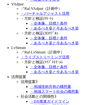
VAdjust
↗Raf-VAdjust（計画中）
・バーチャルアジャスト活用
・方針と検証(ﾘﾓｰﾄ)
・全体像、目標と条件
・あるべき姿と今あるべき姿
・方針と検証(3Dﾓﾃﾞﾙ)
・全体像、目標と条件
・あるべき姿と今あるべき姿
LvStream
↗Raf-LvStream（計画中）
・ライブストリーミング活用
・方針と検証(ﾗｲﾌﾞｽﾄﾘｰﾑ)
・全体像、目標と条件
・あるべき姿と今あるべき姿
活用提案
活用提案｠
・地域技術共有の構想案
・地域スマート社会の構想案
社会活動との関係性｠
・DX推進ガイドライン