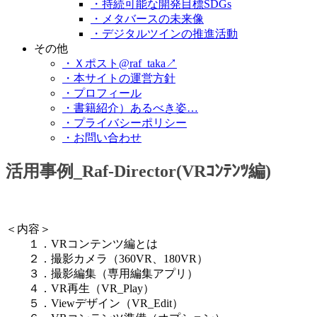
・持続可能な開発目標SDGs
・メタバースの未来像
・デジタルツインの推進活動
その他
・Ｘポスト@raf_taka↗
・本サイトの運営方針
・プロフィール
・書籍紹介）あるべき姿…
・プライバシーポリシー
・お問い合わせ
活用事例_Raf-Director(VRｺﾝﾃﾝﾂ編)
＜内容＞
１．VRコンテンツ編とは
２．撮影カメラ（360VR、180VR）
３．撮影編集（専用編集アプリ）
４．VR再生（VR_Play）
５．Viewデザイン（VR_Edit）