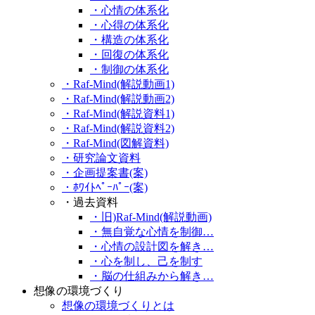
・心情の体系化
・心得の体系化
・構造の体系化
・回復の体系化
・制御の体系化
・Raf-Mind(解説動画1)
・Raf-Mind(解説動画2)
・Raf-Mind(解説資料1)
・Raf-Mind(解説資料2)
・Raf-Mind(図解資料)
・研究論文資料
・企画提案書(案)
・ﾎﾜｲﾄﾍﾟｰﾊﾟｰ(案)
・過去資料
・旧)Raf-Mind(解説動画)
・無自覚な心情を制御…
・心情の設計図を解き…
・心を制し、己を制す
・脳の仕組みから解き…
想像の環境づくり
想像の環境づくりとは