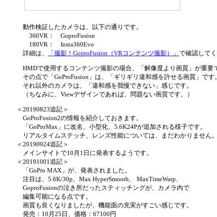
動作検証したカメラは、以下の通りです。
360VR： GoproFusion
180VR： Insta360Evo
詳細は、
「撮影！GoproFusion（VRコンテンツ撮影）」
で確認してく
HMDで使用するコンテンツ撮影の場合、「解像度より画質」が重要
その点で「GoProFusion」は、「ギリギリ違和感を許せる画質」です
それ以外のカメラは、「違和感を我慢できない」感じです。
（ちなみに、Viewデザインであれば、問題ない画質です。）
＜20190823追記＞
GoProFusion2の情報を紹介しておきます。
「GoProMax」に改名、小型化、5.6K24Pが追加される様子です。
リアルタイムステッチ、レンズ性能については、まだわかりません
＜20190924追記＞
メインサイトで10月1日に発表するようです。
＜20191001追記＞
「GoPro MAX」が、発表されました。
注目は、5.6K/30p、Max HyperSmooth、 MaxTimeWarp、
GoproFusionの泣き所だったスティッチングが、カメラ内で
編集可能になる点です。
画質も良くなりましたが、機能面の充実がすごい感じです。
発売：10月25日、価格：67100円